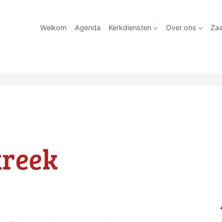
Welkom
Agenda
Kerkdiensten
Over ons
Zaa
treek