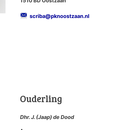
1510 BD Oostzaan
scriba@pknoostzaan.nl
Ouderling
Dhr. J. (Jaap) de Dood