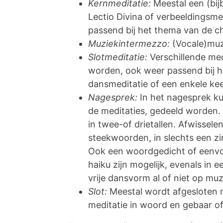
Kernmeditatie:
Meestal een (bij
Lectio Divina of verbeeldingsmed
passend bij het thema van de c
Muziekintermezzo:
(Vocale)muz
Slotmeditatie:
Verschillende me
worden, ook weer passend bij he
dansmeditatie of een enkele kee
Nagesprek:
In het nagesprek ku
de meditaties, gedeeld worden. 
in twee-of drietallen. Afwissel
steekwoorden, in slechts een zi
Ook een woordgedicht of eenvou
haiku zijn mogelijk, evenals in
vrije dansvorm al of niet op mu
Slot:
Meestal wordt afgesloten 
meditatie in woord en gebaar of