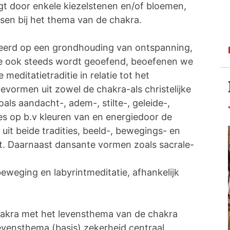
gt door enkele kiezelstenen en/of bloemen,
sen bij het thema van de chakra.
seerd op een grondhouding van ontspanning,
die ook steeds wordt geoefend, beoefenen we
 meditatietraditie in relatie tot het
evormen uit zowel de chakra-als christelijke
als aandacht-, adem-, stilte-, geleide-,
ties op b.v kleuren van en energiedoor de
it beide tradities, beeld-, bewegings- en
. Daarnaast dansante vormen zoals sacrale-
beweging en labyrintmeditatie, afhankelijk
hakra met het levensthema van de chakra
 levensthema (basis) zekerheid centraal