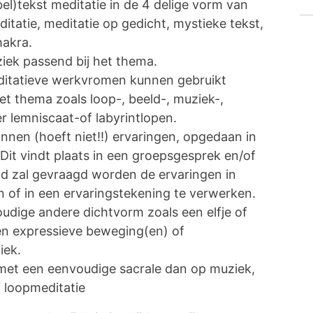
bel)tekst meditatie in de 4 delige vorm van
itatie, meditatie op gedicht, mystieke tekst,
hakra.
iek passend bij het thema.
ditatieve werkvromen kunnen gebruikt
t thema zoals loop-, beeld-, muziek-,
r lemniscaat-of labyrintlopen.
nnen (hoeft niet!!) ervaringen, opgedaan in
Dit vindt plaats in een groepsgesprek en/of
end zal gevraagd worden de ervaringen in
n of in een ervaringstekening te verwerken.
dige andere dichtvorm zoals een elfje of
 een expressieve beweging(en) of
ziek.
met een eenvoudige sacrale dan op muziek,
 loopmeditatie