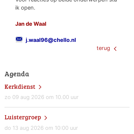
ik open.
Jan de Waal
j.waal96@chello.nl
terug
Agenda
Kerkdienst
zo 09 aug 2026 om 10.00 uur
Luistergroep
do 13 aug 2026 om 10:00 uur