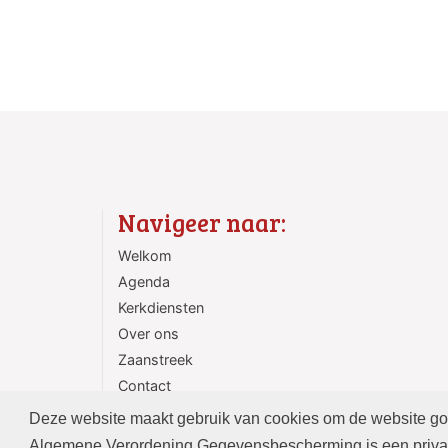
Navigeer naar:
Welkom
Agenda
Kerkdiensten
Over ons
Zaanstreek
Contact
ANBI
Deze website maakt gebruik van cookies om de website goed
Algemene Verordening Gegevensbescherming is een privac