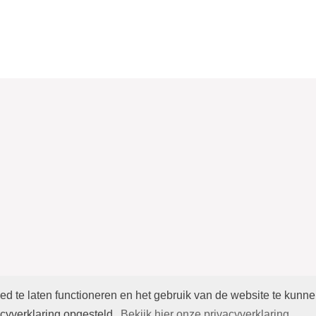
 te laten functioneren en het gebruik van de website te kunn
yverklaring opgesteld.
Bekijk hier onze privacyverklaring.