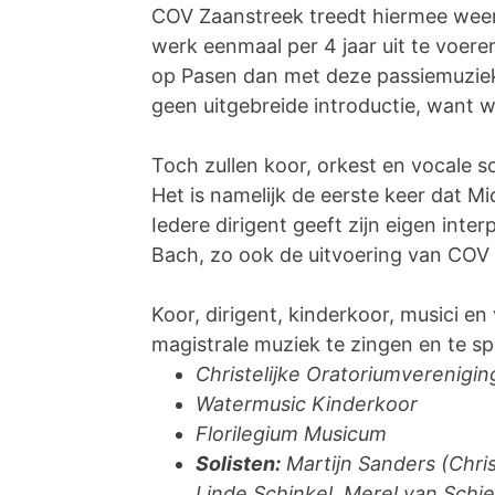
COV Zaanstreek treedt hiermee weer i
werk eenmaal per 4 jaar uit te voer
op Pasen dan met deze passiemuziek
geen uitgebreide introductie, want 
Toch zullen koor, orkest en vocale s
Het is namelijk de eerste keer dat Mi
Iedere dirigent geeft zijn eigen int
Bach, zo ook de uitvoering van COV
Koor, dirigent, kinderkoor, musici en
magistrale muziek te zingen en te s
Christelijke Oratoriumverenigi
Watermusic Kinderkoor
Florilegium Musicum
Solisten:
Martijn Sanders (Chris
Linde Schinkel, Merel van Schi