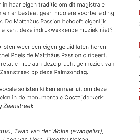
n haar eigen traditie om dit magistrale
en en er bestaat geen mooiere voorbereiding
. De Matthäus Passion behoeft eigenlijk
wie kent deze indrukwekkende muziek niet?
olisten weer een eigen geluid laten horen.
chel Poels de Matthäus Passion dirigeert.
erpretatie mee aan deze prachtige muziek van
 Zaanstreek op deze Palmzondag.
 vocale solisten kijken ernaar uit om deze
pelen in de monumentale Oostzijderkerk:
ng Zaanstreek
tus), Twan van der Wolde (evangelist),
e, Leon van Liere, Timothy Nelson