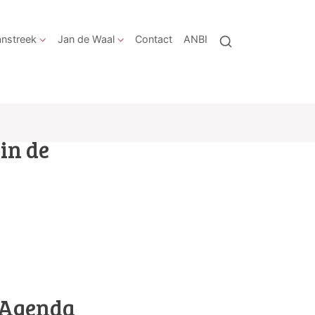
nstreek
Jan de Waal
Contact
ANBI
in de
Agenda