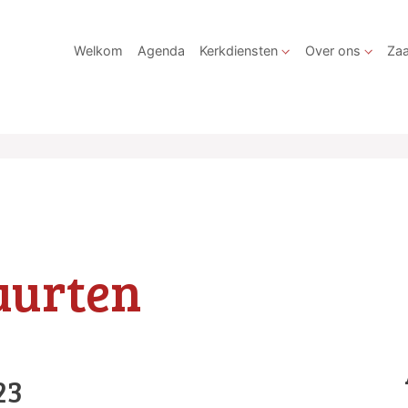
Welkom
Agenda
Kerkdiensten
Over ons
Zaa
uurten
23