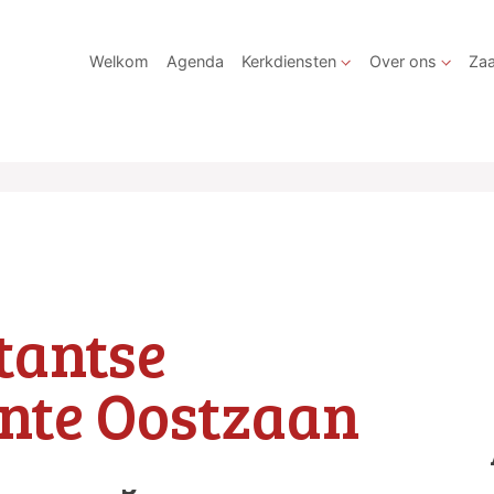
Welkom
Agenda
Kerkdiensten
Over ons
Zaa
tantse
nte Oostzaan
 vanwege voordracht Ds.