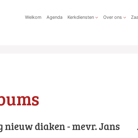
Welkom
Agenda
Kerkdiensten
Over ons
Zaa
lbums
g nieuw diaken - mevr. Jans