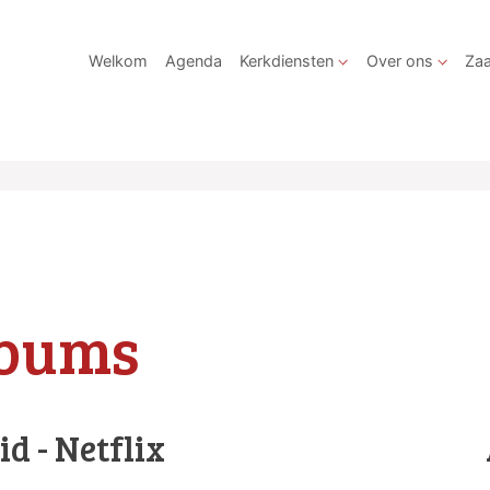
Welkom
Agenda
Kerkdiensten
Over ons
Zaa
lbums
d - Netflix