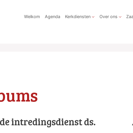
Welkom
Agenda
Kerkdiensten
Over ons
Zaa
lbums
 de intredingsdienst ds.