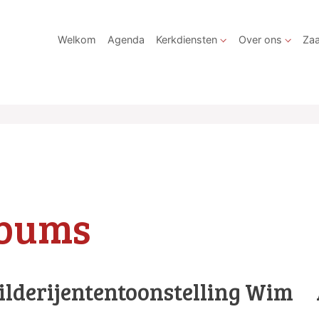
Welkom
Agenda
Kerkdiensten
Over ons
Zaa
lbums
hilderijententoonstelling Wim