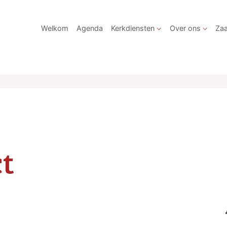
Welkom
Agenda
Kerkdiensten
Over ons
Zaa
t