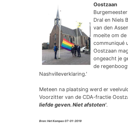
Oostzaan
Burgemeester
Dral en Niels
van den Asse
moeite om de 
communiqué ui
Oostzaan mag j
ongeacht je g
de regenboog
Nashvilleverklaring.'
Meteen na plaatsing werd er veelvuld
Voorzitter van de CDA-fractie Oostz
liefde geven. Niet afstoten'
.
Bron: Het Kompas 07-01-2019