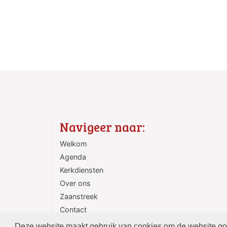
Navigeer naar:
Welkom
Agenda
Kerkdiensten
Over ons
Zaanstreek
Contact
ANBI
Deze website maakt gebruik van cookies om de website goed