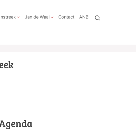
nstreek
Jan de Waal
Contact
ANBI
reek
Agenda