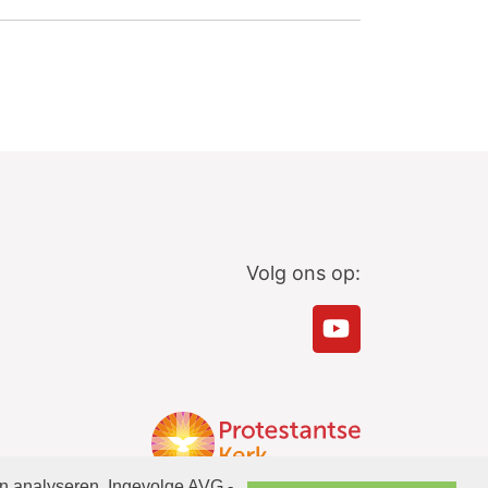
Volg ons op:
en analyseren. Ingevolge AVG -