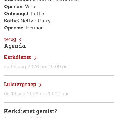
Openen
: Willie
Ontvangst
: Lottie
Koffie
: Netty - Corry
Opname
: Herman
terug
Agenda
Kerkdienst
zo 09 aug 2026 om 10.00 uur
Luistergroep
do 13 aug 2026 om 10:00 uur
Kerkdienst gemist?